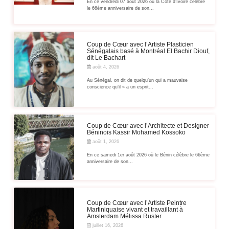
En ce vendredi 07 août 2026 où la Côte d’Ivoire célèbre
le 66ème anniversaire de son...
Coup de Cœur avec l’Artiste Plasticien
Sénégalais basé à Montréal El Bachir Diouf,
dit Le Bachart
août 4, 2026
Au Sénégal, on dit de quelqu’un qui a mauvaise
conscience qu’il « a un esprit...
Coup de Cœur avec l’Architecte et Designer
Béninois Kassir Mohamed Kossoko
août 1, 2026
En ce samedi 1er août 2026 où le Bénin célèbre le 66ème
anniversaire de son...
Coup de Cœur avec l’Artiste Peintre
Martiniquaise vivant et travaillant à
Amsterdam Mélissa Ruster
juillet 16, 2026