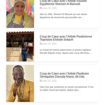
Coup de Cœur avec l’Artiste Visuelle
Egyptienne Shereen Al-Baroudi
juillet 26, 2025
Née en 1981, Shereen El Baroudi est une artiste
égyptienne de renommée qui possède une...
Coup de Cœur avec l’Artiste Plasticienne
Togolaise Elotodé Sokpoh
juillet 25, 2025
Le travail de l’artiste plasticienne et peintre togolaise
Elotodé Sokpoh invite, depuis près d’une décennie,...
Coup de Cœur avec l’Artiste Plasticien
Sénégalais Daouda Niane, dit Uda
juillet 23, 2025
Uda n’est pas seulement un artiste exceptionnel. C’est
un poète visuel qui explore, depuis plus...