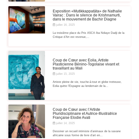
Exposition «Mutikkappatāta» de Nathalie
Vairac : Dans le silence de Krishnamurti,
dans le mouvement de Bachir Diagne
juillet 16, 2025
La troisième place du Prix ASCA Iba Ndiaye Dadji de la
Critique d’Art est revenue,...
Coup de Cœur avec Eolia, Artiste
Plasticienne Bénino-Togolaise vivant et
travaillant au Mali
juillet 15, 2025
Artiste pleine de vie, touche-à-tout et globe trotteuse,
Eolia quitte l’Espagne au lendemain de la...
Coup de Cœur avec l’Artiste
Pluridisciplinaire et Autrice-Illustratrice
Française Elodie Avati
juillet 14, 2025
Dessiner un recueil intimiste d’animaux de la savane
africaine sous forme de livre d’art en...