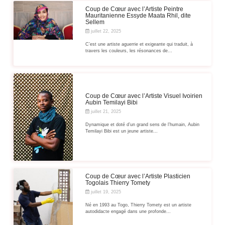
Coup de Cœur avec l’Artiste Peintre
Mauritanienne Essyde Maata Rhil, dite
Sellem
juillet 22, 2025
C’est une artiste aguerrie et exigeante qui traduit, à
travers les couleurs, les résonances de...
Coup de Cœur avec l’Artiste Visuel Ivoirien
Aubin Temilayi Bibi
juillet 21, 2025
Dynamique et doté d’un grand sens de l’humain, Aubin
Temilayi Bibi est un jeune artiste...
Coup de Cœur avec l’Artiste Plasticien
Togolais Thierry Tomety
juillet 19, 2025
Né en 1993 au Togo, Thierry Tomety est un artiste
autodidacte engagé dans une profonde...