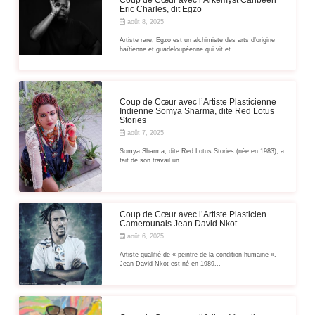
Eric Charles, dit Egzo
août 8, 2025
Artiste rare, Egzo est un alchimiste des arts d’origine
haïtienne et guadeloupéenne qui vit et...
Coup de Cœur avec l’Artiste Plasticienne
Indienne Somya Sharma, dite Red Lotus
Stories
août 7, 2025
Somya Sharma, dite Red Lotus Stories (née en 1983), a
fait de son travail un...
Coup de Cœur avec l’Artiste Plasticien
Camerounais Jean David Nkot
août 6, 2025
Artiste qualifié de « peintre de la condition humaine »,
Jean David Nkot est né en 1989...