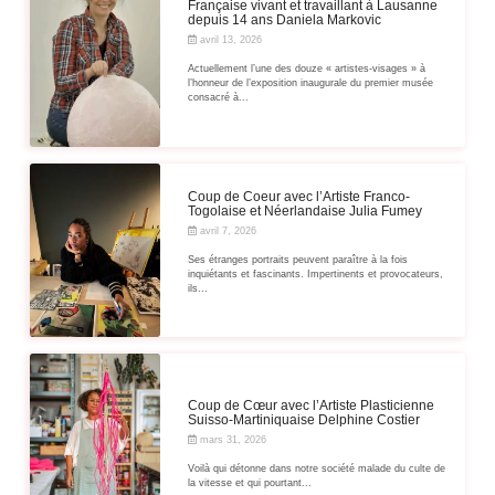
Française vivant et travaillant à Lausanne
depuis 14 ans Daniela Markovic
avril 13, 2026
Actuellement l’une des douze « artistes-visages » à
l’honneur de l’exposition inaugurale du premier musée
consacré à...
Coup de Coeur avec l’Artiste Franco-
Togolaise et Néerlandaise Julia Fumey
avril 7, 2026
Ses étranges portraits peuvent paraître à la fois
inquiétants et fascinants. Impertinents et provocateurs,
ils...
Coup de Cœur avec l’Artiste Plasticienne
Suisso-Martiniquaise Delphine Costier
mars 31, 2026
Voilà qui détonne dans notre société malade du culte de
la vitesse et qui pourtant...