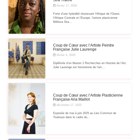
février 17, 2026
Forte d’une hybridité réunissant l’Afrique de l’Ouest,
l’Afrique Centrale et l’Europe, l’artiste plasticienne
Mélissa Sira...
Coup de Cœur avec l’Artiste Peintre
Française Julie Laurenge
février 4, 2026
Diplômée d’un Master 2 Recherches en Histoire de l’Art,
Julie Laurenge est historienne de l’art,...
Coup de Cœur avec l’Artiste Plasticienne
Française Aria Maillot
décembre 17, 2025
Exposée de mai à juin 2025 au Lieu Commun de
Toulouse dans le cadre du...