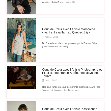
vénitien, Katia Bornoz, qui a été...
Coup de Cœur avec l’Artiste Marocaine
vivant et travaillant au Québec Sfiya
mai 11, 2026
Du Canada au Maroc en passant par la France, Sfiya
(née à Montréal en 1992)...
Coup de Cœur avec l’Artiste Photographe et
Plasticienne Franco-Algérienne Maya Inès
Touam
mai 1, 2026
Née en France en 1988 de parents algériens, Maya Inès
Touam est diplômée des Beaux-Arts...
Coup de Cœur avec l’Artiste Plasticienne