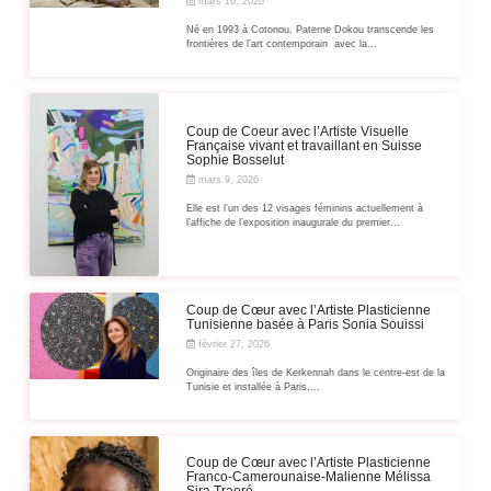
mars 16, 2026
Né en 1993 à Cotonou, Paterne Dokou transcende les
frontières de l’art contemporain avec la...
Coup de Coeur avec l’Artiste Visuelle
Française vivant et travaillant en Suisse
Sophie Bosselut
mars 9, 2026
Elle est l’un des 12 visages féminins actuellement à
l’affiche de l’exposition inaugurale du premier...
Coup de Cœur avec l’Artiste Plasticienne
Tunisienne basée à Paris Sonia Souissi
février 27, 2026
Originaire des îles de Kerkennah dans le centre-est de la
Tunisie et installée à Paris,...
Coup de Cœur avec l’Artiste Plasticienne
Franco-Camerounaise-Malienne Mélissa
Sira Traoré