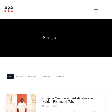
Partages
Tout
Biographies
Décryptages
Coups de coeur
Histoire de l'art
Coup de Cœur avec l’Artiste Plasticien
Ivoirien Richmond Tehe
août 7, 2026