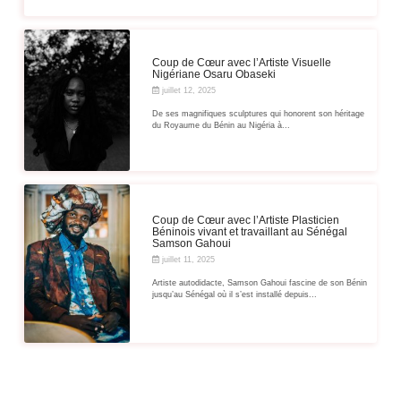
Coup de Cœur avec l’Artiste Visuelle
Nigériane Osaru Obaseki
juillet 12, 2025
De ses magnifiques sculptures qui honorent son héritage
du Royaume du Bénin au Nigéria à...
Coup de Cœur avec l’Artiste Plasticien
Béninois vivant et travaillant au Sénégal
Samson Gahoui
juillet 11, 2025
Artiste autodidacte, Samson Gahoui fascine de son Bénin
jusqu’au Sénégal où il s’est installé depuis...