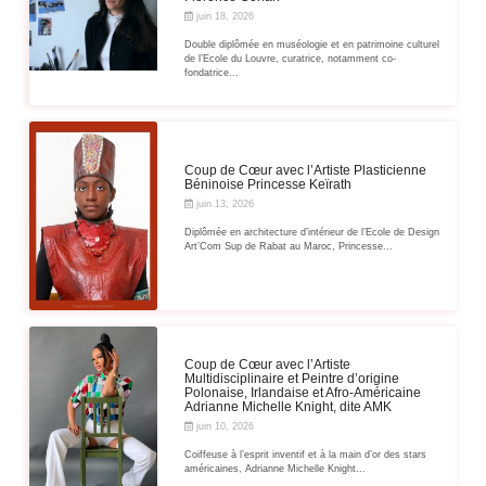
juin 18, 2026
Double diplômée en muséologie et en patrimoine culturel
de l’Ecole du Louvre, curatrice, notamment co-
fondatrice...
Coup de Cœur avec l’Artiste Plasticienne
Béninoise Princesse Keïrath
juin 13, 2026
Diplômée en architecture d’intérieur de l’Ecole de Design
Art’Com Sup de Rabat au Maroc, Princesse...
Coup de Cœur avec l’Artiste
Multidisciplinaire et Peintre d’origine
Polonaise, Irlandaise et Afro-Américaine
Adrianne Michelle Knight, dite AMK
juin 10, 2026
Coiffeuse à l’esprit inventif et à la main d’or des stars
américaines, Adrianne Michelle Knight...