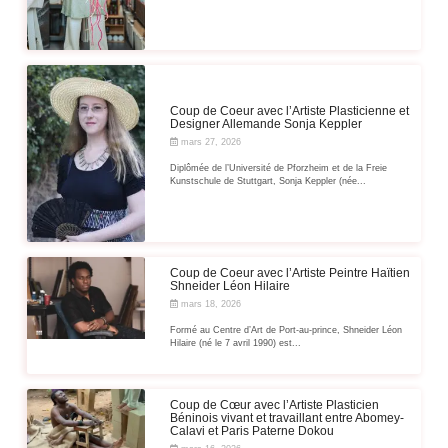
Coup de Coeur avec l’Artiste Plasticienne et
Designer Allemande Sonja Keppler
mars 27, 2026
Diplômée de l’Université de Pforzheim et de la Freie
Kunstschule de Stuttgart, Sonja Keppler (née...
Coup de Coeur avec l’Artiste Peintre Haïtien
Shneider Léon Hilaire
mars 18, 2026
Formé au Centre d’Art de Port-au-prince, Shneider Léon
Hilaire (né le 7 avril 1990) est...
Coup de Cœur avec l’Artiste Plasticien
Béninois vivant et travaillant entre Abomey-
Calavi et Paris Paterne Dokou