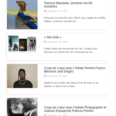
Terence Maluleke, dessiner les fils
invisibles
décembre 11, 2025
Présenté à la dernière foire AKAA sous l’égide de la BKhz
Gallery, le peintre sud-africain...
« Afro-Dite »
novembre 25, 2025
Fadila Yahou est historienne de l’art, critique d’art,
docteure en histoire de l’art contemporain de...
Coup de Cœur avec l’Artiste Peintre Franco-
Béninois Joël Degbo
novembre 24, 2025
Diplômé des Ecoles des Beaux-Arts de Paris et de
Nantes et alumni de la Saint...
Coup de Cœur avec l’Artiste Photographe et
Auteure Espagnole Patricia Perello
novembre 21, 2025