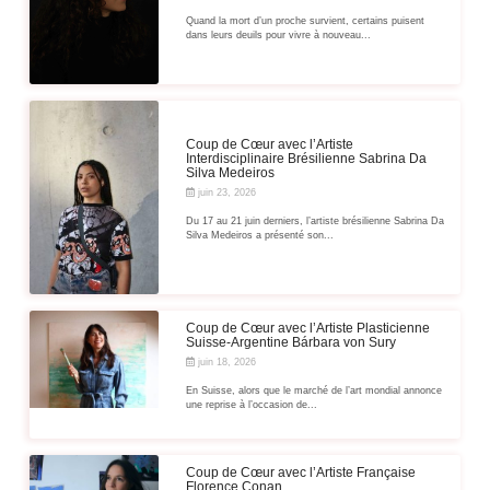
Quand la mort d’un proche survient, certains puisent
dans leurs deuils pour vivre à nouveau...
Coup de Cœur avec l’Artiste
Interdisciplinaire Brésilienne Sabrina Da
Silva Medeiros
juin 23, 2026
Du 17 au 21 juin derniers, l’artiste brésilienne Sabrina Da
Silva Medeiros a présenté son...
Coup de Cœur avec l’Artiste Plasticienne
Suisse-Argentine Bárbara von Sury
juin 18, 2026
En Suisse, alors que le marché de l’art mondial annonce
une reprise à l’occasion de...
Coup de Cœur avec l’Artiste Française
Florence Conan