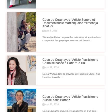
Coup de Cœur avec l’Artiste Sonore et
Documentariste Martiniquaise Yémendja
Abatuci
juin 4, 2026
Yémendja Abatuci explore les mémoires et les rituels en
composant des paysages sonores qui tissent...
Coup de Cœur avec l’Artiste Plasticienne
Chinoise basée à Paris Yue Hu
mai 28, 2026
Née à Wuhan dans la province de Hubei en Chine, Yue
Hu vit et travaille...
Coup de Cœur avec l’Artiste Plasticienne
Suisse Katia Bornoz
mai 26, 2026
Née à Lausanne d’une mère alsacienne et d’un père