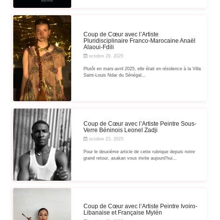
Coup de Cœur avec l’Artiste
Pluridisciplinaire Franco-Marocaine Anaël
Alaoui-Fdili
octobre 29, 2025
Plutôt en mars-avril 2025, elle était en résidence à la Villa
Saint-Louis Ndar du Sénégal...
Coup de Cœur avec l’Artiste Peintre Sous-
Verre Béninois Leonel Zadji
octobre 23, 2025
Pour le deuxième article de cette rubrique depuis notre
grand retour, asakan vous invite aujourd’hui...
Coup de Cœur avec l’Artiste Peintre Ivoiro-
Libanaise et Française Mylén