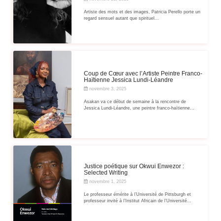
Artiste des mots et des images, Patricia Perello porte un
regard sensuel autant que spirituel...
Coup de Cœur avec l’Artiste Peintre Franco-
Haïtienne Jessica Lundi-Léandre
novembre 3, 2025
Asakan va ce début de semaine à la rencontre de
Jessica Lundi-Léandre, une peintre franco-haïtienne...
Justice poétique sur Okwui Enwezor :
Selected Writing
novembre 1, 2025
Le professeur émérite à l’Université de Pittsburgh et
professeur invité à l’Institut Africain de l’Université...