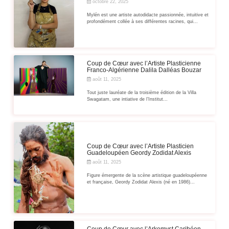
octobre 22, 2025
Mylén est une artiste autodidacte passionnée, intuitive et
profondément collée à ses différentes racines, qui...
Coup de Cœur avec l’Artiste Plasticienne
Franco-Algérienne Dalila Dalléas Bouzar
août 11, 2025
Tout juste lauréate de la troisième édition de la Villa
Swagatam, une intiative de l’Institut...
Coup de Cœur avec l’Artiste Plasticien
Guadeloupéen Geordy Zodidat Alexis
août 11, 2025
Figure émergente de la scène artistique guadeloupéenne
et française, Geordy Zodidat Alexis (né en 1986)...
Coup de Cœur avec l’Arkemyst Caribéen