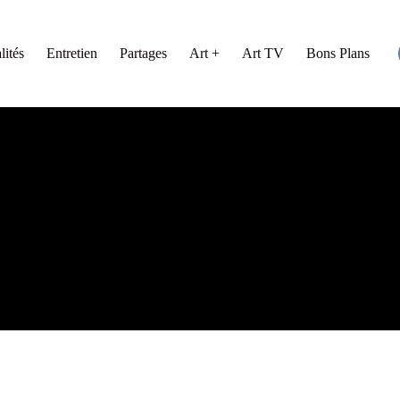
lités
Entretien
Partages
Art +
Art TV
Bons Plans