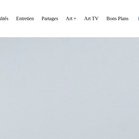
lités
Entretien
Partages
Art +
Art TV
Bons Plans