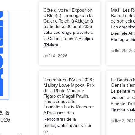
Côte d’Ivoire : Exposition
Mali : Les 
« Bleu(s) Laurenge » à la
Bamako dévoi
Galerie Tetchi à Abidjan à
de son éditi
partir de ce 06 août 2026
Les organisa
Julie Laurenge présente à
Biennale Afri
la Galerie Tetchi à Abidjan
Photographie
(Riviera...
juillet 25, 2
août 4, 2026
Rencontres d’Arles 2026 :
Le Baobab 
Mallory Lowe Mpoka, Prix
Gensin s’est
de la Photo Madame
Le peintre m
Figaro et Magali Paulin,
ivoirien, ens
Prix Découverte
émérite d’ar
Fondation Louis Roederer
l’Institut Nati
à la
A l’occasion des
2026
Rencontres de la
juillet 2, 202
photographie d’Arles, qui
se...