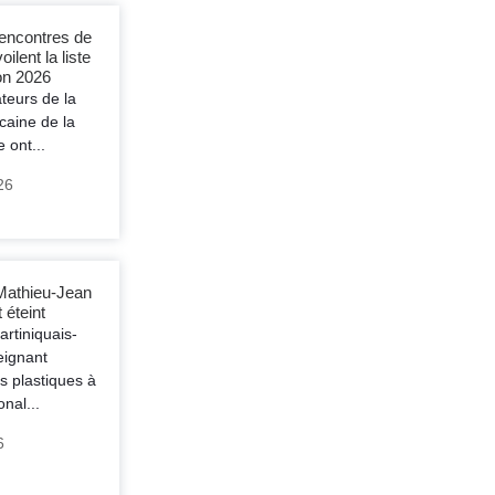
Rencontres de
lent la liste
on 2026
teurs de la
caine de la
 ont...
026
Mathieu-Jean
 éteint
artiniquais-
eignant
ts plastiques à
onal...
6