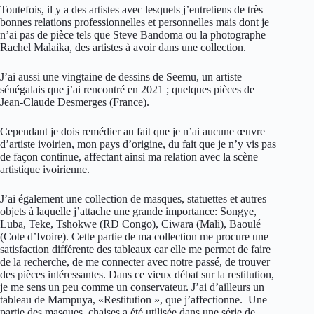
Toutefois, il y a des artistes avec lesquels j’entretiens de très
bonnes relations professionnelles et personnelles mais dont je
n’ai pas de pièce tels que Steve Bandoma ou la photographe
Rachel Malaika, des artistes à avoir dans une collection.
J’ai aussi une vingtaine de dessins de Seemu, un artiste
sénégalais que j’ai rencontré en 2021 ; quelques pièces de
Jean-Claude Desmerges (France).
Cependant je dois remédier au fait que je n’ai aucune œuvre
d’artiste ivoirien, mon pays d’origine, du fait que je n’y vis pas
de façon continue, affectant ainsi ma relation avec la scène
artistique ivoirienne.
J’ai également une collection de masques, statuettes et autres
objets à laquelle j’attache une grande importance: Songye,
Luba, Teke, Tshokwe (RD Congo), Ciwara (Mali), Baoulé
(Cote d’Ivoire). Cette partie de ma collection me procure une
satisfaction différente des tableaux car elle me permet de faire
de la recherche, de me connecter avec notre passé, de trouver
des pièces intéressantes. Dans ce vieux débat sur la restitution,
je me sens un peu comme un conservateur. J’ai d’ailleurs un
tableau de Mampuya, «Restitution », que j’affectionne. Une
partie des masques, chaises a été utilisée dans une série de