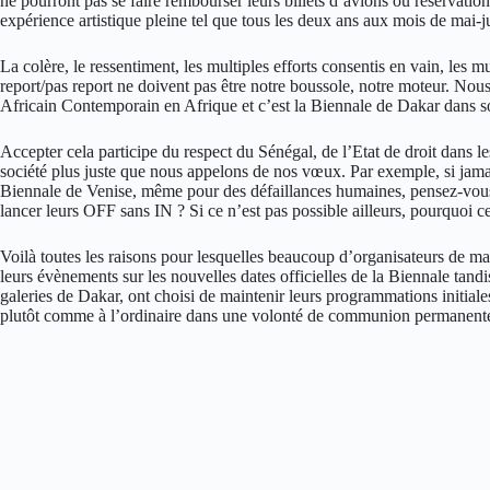
ne pourront pas se faire rembourser leurs billets d’avions ou réservatio
expérience artistique pleine tel que tous les deux ans aux mois de mai-j
La colère, le ressentiment, les multiples efforts consentis en vain, les m
report/pas report ne doivent pas être notre boussole, notre moteur. No
Africain Contemporain en Afrique et c’est la Biennale de Dakar dans 
Accepter cela participe du respect du Sénégal, de l’Etat de droit dans les
société plus juste que nous appelons de nos vœux. Par exemple, si jamais 
Biennale de Venise, même pour des défaillances humaines, pensez-vous
lancer leurs OFF sans IN ? Si ce n’est pas possible ailleurs, pourquoi c
Voilà toutes les raisons pour lesquelles beaucoup d’organisateurs de ma
leurs évènements sur les nouvelles dates officielles de la Biennale tand
galeries de Dakar, ont choisi de maintenir leurs programmations initiale
plutôt comme à l’ordinaire dans une volonté de communion permanente 