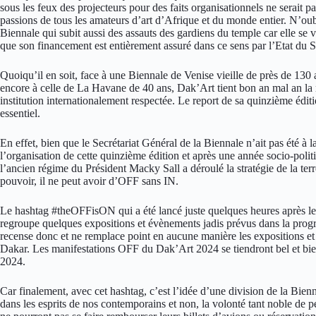
sous les feux des projecteurs pour des faits organisationnels ne serait pa
passions de tous les amateurs d’art d’Afrique et du monde entier. N’ou
Biennale qui subit aussi des assauts des gardiens du temple car elle se v
que son financement est entièrement assuré dans ce sens par l’Etat du 
Quoiqu’il en soit, face à une Biennale de Venise vieille de près de 130 
encore à celle de La Havane de 40 ans, Dak’Art tient bon an mal an la 
institution internationalement respectée. Le report de sa quinzième éditi
essentiel.
En effet, bien que le Secrétariat Général de la Biennale n’ait pas été à l
l’organisation de cette quinzième édition et après une année socio-po
l’ancien régime du Président Macky Sall a déroulé la stratégie de la ter
pouvoir, il ne peut avoir d’OFF sans IN.
Le hashtag #theOFFisON qui a été lancé juste quelques heures après le r
regroupe quelques expositions et évènements jadis prévus dans la pro
recense donc et ne remplace point en aucune manière les expositions 
Dakar. Les manifestations OFF du Dak’Art 2024 se tiendront bel et b
2024.
Car finalement, avec cet hashtag, c’est l’idée d’une division de la Bie
dans les esprits de nos contemporains et non, la volonté tant noble de p