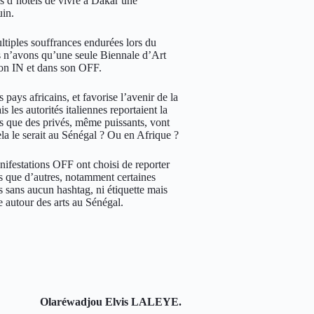
ns d’hôtels de vivre à Dakar une
uin.
ultiples souffrances endurées lors du
us n’avons qu’une seule Biennale d’Art
son IN et dans son OFF.
 pays africains, et favorise l’avenir de la
les autorités italiennes reportaient la
 que des privés, même puissants, vont
ela le serait au Sénégal ? Ou en Afrique ?
nifestations OFF ont choisi de reporter
is que d’autres, notamment certaines
s sans aucun hashtag, ni étiquette mais
autour des arts au Sénégal.
Olaréwadjou Elvis LALEYE.