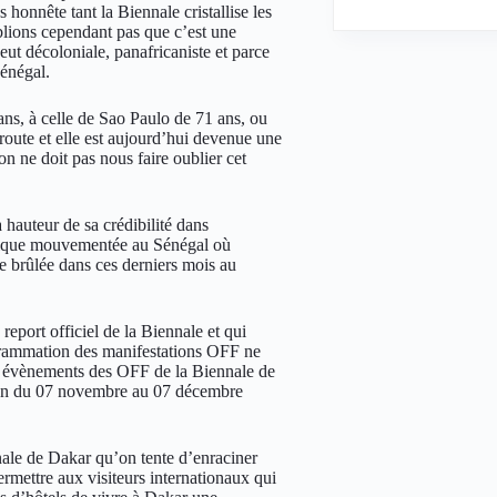
s honnête tant la Biennale cristallise les
blions cependant pas que c’est une
eut décoloniale, panafricaniste et parce
Sénégal.
ans, à celle de Sao Paulo de 71 ans, ou
route et elle est aujourd’hui devenue une
on ne doit pas nous faire oublier cet
a hauteur de sa crédibilité dans
litique mouvementée au Sénégal où
re brûlée dans ces derniers mois au
eport officiel de la Biennale et qui
grammation des manifestations OFF ne
et évènements des OFF de la Biennale de
ien du 07 novembre au 07 décembre
nnale de Dakar qu’on tente d’enraciner
ermettre aux visiteurs internationaux qui