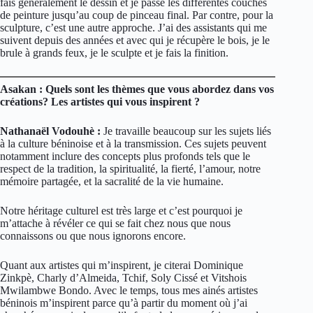
fais généralement le dessin et je passe les différentes couches
de peinture jusqu’au coup de pinceau final. Par contre, pour la
sculpture, c’est une autre approche. J’ai des assistants qui me
suivent depuis des années et avec qui je récupère le bois, je le
brule à grands feux, je le sculpte et je fais la finition.
Asakan : Quels sont les thèmes que vous abordez dans vos
créations? Les artistes qui vous inspirent ?
Nathanaël Vodouhè :
Je travaille beaucoup sur les sujets liés
à la culture béninoise et à la transmission. Ces sujets peuvent
notamment inclure des concepts plus profonds tels que le
respect de la tradition, la spiritualité, la fierté, l’amour, notre
mémoire partagée, et la sacralité de la vie humaine.
Notre héritage culturel est très large et c’est pourquoi je
m’attache à révéler ce qui se fait chez nous que nous
connaissons ou que nous ignorons encore.
Quant aux artistes qui m’inspirent, je citerai Dominique
Zinkpè, Charly d’Almeida, Tchif, Soly Cissé et Vitshois
Mwilambwe Bondo. Avec le temps, tous mes ainés artistes
béninois m’inspirent parce qu’à partir du moment où j’ai