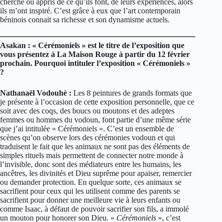
cherché ou appris de ce qu’ils font, de leurs expériences, alors
ils m’ont inspiré. C’est grâce à eux que l’art contemporain
béninois connait sa richesse et son dynamisme actuels.
Asakan : « Cérémoniels » est le titre de l’exposition que
vous présentez à La Maison Rouge à partir du 12 février
prochain. Pourquoi intituler l’exposition « Cérémoniels »
?
Nathanaël Vodouhè :
Les 8 peintures de grands formats que
je présente à l’occasion de cette exposition personnelle, que ce
soit avec des coqs, des boucs ou moutons et des adeptes
femmes ou hommes du vodoun, font partie d’une même série
que j’ai intitulée « Cérémoniels ». C’est un ensemble de
scènes qu’on observe lors des cérémonies vodoun et qui
traduisent le fait que les animaux ne sont pas des éléments de
simples rituels mais permettent de connecter notre monde à
l’invisible, donc sont des médiateurs entre les humains, les
ancêtres, les divinités et Dieu suprême pour apaiser, remercier
ou demander protection. En quelque sorte, ces animaux se
sacrifient pour ceux qui les utilisent comme des parents se
sacrifient pour donner une meilleure vie à leurs enfants ou
comme Isaac, à défaut de pouvoir sacrifier son fils, a immolé
un mouton pour honorer son Dieu. «
Cérémoniels
», c’est