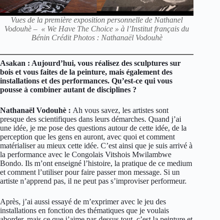
Vues de la première exposition personnelle de Nathanel
Vodouhè – « We Have The Choice » à l’Institut français du
Bénin Crédit Photos : Nathanaël Vodouhè
Asakan : Aujourd’hui, vous réalisez des sculptures sur
bois et vous faites de la peinture, mais également des
installations et des performances. Qu’est-ce qui vous
pousse à combiner autant de disciplines ?
Nathanaël Vodouhè :
Ah vous savez, les artistes sont
presque des scientifiques dans leurs démarches. Quand j’ai
une idée, je me pose des questions autour de cette idée, de la
perception que les gens en auront, avec quoi et comment
matérialiser au mieux cette idée. C’est ainsi que je suis arrivé à
la performance avec le Congolais Vitshois Mwilambwe
Bondo. Ils m’ont enseigné l’histoire, la pratique de ce medium
et comment l’utiliser pour faire passer mon message. Si un
artiste n’apprend pas, il ne peut pas s’improviser performeur.
Après, j’ai aussi essayé de m’exprimer avec le jeu des
installations en fonction des thématiques que je voulais
aborder, mais ce que j’aime par-dessus tout, c’est la peinture et