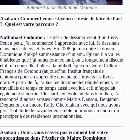
Autoportrait de Nathanaël Vodouhè
Asakan : Comment vous est-venu ce désir de faire de l’art
? Quel est votre parcours ?
Nathanaël Vodouhè :
Le désir de dessiner vient d’un frère.
Petit à petit, j’ai commencé à apprendre avec lui. Je dessinais
dans mes cahiers, et livres. En 2008, je rencontre le doyen
Dominique Zinkpè sur insistance d’un ami. Quand il a vu les
8 tableaux que j’ai ramenés avec moi, on a longuement discuté
et il m’a conseillé d’aller à la bibliothèque du Centre Culturel
Français de Cotonou (aujourd’hui Institut français de
Cotonou) pour en apprendre davantage à travers les livres
d’art. A partir de là, j’allais me documenter régulièrement, je
travaillais de temps en temps aussi avec lui, et il m’appelait
également si besoin. Plus tard, en évoluant dans le milieu, j’ai
rencontré d’autres artistes comme Marius Dansou, Benjamin
Deguenon, ou encore Rafiy Okefolahan avec qui nous avons
pris l’habitude de travailler ensemble pour nous améliorer ou
participer à des résidences internationales.
Asakan : Donc, vous n’avez pas vraiment fait votre
apprentissage dans l’Atelier du Maitre Dominique