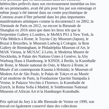
hétéroclites prélevés dans son environnement immédiat ou lors
de ses promenades, avait été pris pour fou par son entourage et
même jusqu’a été interné dans un centre psychiatrique de
Cotonou avant d’être présenté dans les plus importantes
manifestations artistiques comme la documenta11 en 2002, la
Triennale de Paris en 2012, ou encore la Biennale de
Shanghai en 2016 ainsi que dans les lieux tels que la
Serpentine Gallery à Londres, le MoMA PS1 à New York, la
Villa Médicis à Rome, le Toyota City Museum (Japon), le
Bozar à Bruxelles, le Museum Ludwig à Cologne, la Ikon
Gallery de Birmingham, le Philadelphia Museum of Art, le
MAK Vienna, le MUSAC à León, le Moderna Museet de
Stockholm, le Palais des Nations-Unies à Genève, la Aby
Warburg Haus à Hambourg, le KINDL à Berlin, la Kunsthalle
de Bonn, le Musée national de Oslo, le Macro à Rome, le
Musée d’art contemporain Kiasma à Helsinki, le Museum of
Modern Art de São Paulo, le Palais de Tokyo et au Musée
d’art moderne de Paris, la Fondazione Querini Stampalia à
Venise, le Palazzo Vecchio à Florence, la Kunsthalle de
Zurich, la Reina Sofia à Madrid, le Smithsonian National
Museum of African Art et la Hamburger Kunsthalle.
Prix spécial du Jury à la 48e Biennale de Venise en 1999, son
travail est également conservé dans des collections