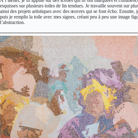
À l’atelier, je m’appuie sur des scènes qui m’ont marquées et commence
esquisses sur plusieurs toiles de lin tendues. Je travaille souvent sur p
ainsi des projets artistiques avec des œuvres qui se font écho. Ensuite,
puis je remplis la toile avec mes signes, créant peu à peu une image figu
l’abstraction.