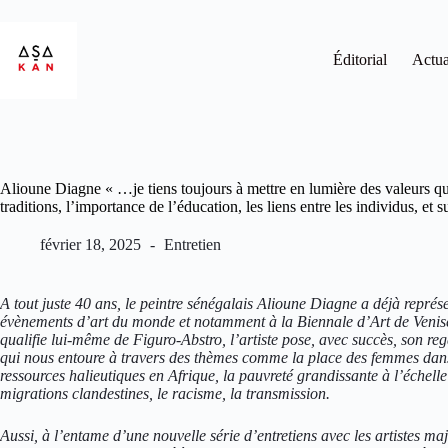
Éditorial
Actua
Alioune Diagne « …je tiens toujours à mettre en lumière des valeurs qui
traditions, l’importance de l’éducation, les liens entre les individus, et 
février 18, 2025
Entretien
A tout juste 40 ans, le peintre sénégalais Alioune Diagne a déjà représ
évènements d’art du monde et notamment à la Biennale d’Art de Venise
qualifie lui-même de Figuro-Abstro, l’artiste pose, avec succès, son r
qui nous entoure à travers des thèmes comme la place des femmes dans l
ressources halieutiques en Afrique, la pauvreté grandissante à l’échell
migrations clandestines, le racisme, la transmission.
Aussi, à l’entame d’une nouvelle série d’entretiens avec les artistes maj