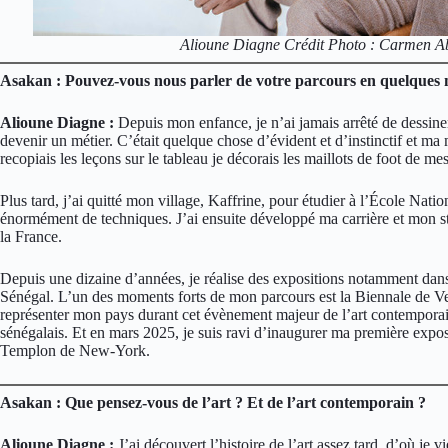
Alioune Diagne Crédit Photo : Carmen Ab
Asakan : Pouvez-vous nous parler de votre parcours en quelques
Alioune Diagne :
Depuis mon enfance, je n’ai jamais arrêté de dessiner
devenir un métier. C’était quelque chose d’évident et d’instinctif et ma
recopiais les leçons sur le tableau je décorais les maillots de foot de m
Plus tard, j’ai quitté mon village, Kaffrine, pour étudier à l’École Natio
énormément de techniques. J’ai ensuite développé ma carrière et mon sty
la France.
Depuis une dizaine d’années, je réalise des expositions notamment dans
Sénégal. L’un des moments forts de mon parcours est la Biennale de Ve
représenter mon pays durant cet évènement majeur de l’art contemporain
sénégalais. Et en mars 2025, je suis ravi d’inaugurer ma première exposi
Templon de New-York.
Asakan : Que pensez-vous de l’art ? Et de l’art contemporain ?
Alioune Diagne :
J’ai découvert l’histoire de l’art assez tard, d’où je vi