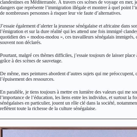
clandestines en Méditerranée. À travers ces scènes de voyage en mer, j
dangers que représente l’immigration illégale et montrer à quel point 
de nombreuses personnes à risquer leur vie faute d’alternatives.
J’essaie également d’alerter la jeunesse sénégalaise et africaine dans son
l’émigration et sur la dure réalité qui les attend une fois immigré clan
quotidien des « modou-modou », ces travailleurs sénégalais immigrés, co
souvent non déclarés.
Pourtant, malgré ces thèmes difficiles, j’essaie toujours de laisser plac
grâce à des scènes de sauvetage.
De même, mes peintures abordent d’autres sujets qui me préoccupent, c
l’épuisement des ressources.
En parallèle, je tiens toujours à mettre en lumière des valeurs qui me son
l’importance de l’éducation, les liens entre les individus, et surtout la
sénégalaises en particulier, jouent un rôle clé dans la société, notamment
reflètent toute la richesse de la culture sénégalaise.