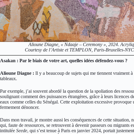
Alioune Diagne, « Ndaaje – Ceremony », 2024. Acryliqu
Courtesy de l’Artiste et TEMPLON, Paris-Bruxelles-NYC 
Asakan : Par le biais de votre art, quelles idées défendez-vous ?
Alioune Diagne :
Il y a beaucoup de sujets qui me tiennent vraiment à
tableaux.
Par exemple, j’ai souvent abordé la question de la spoliation des ressou
soulignant comment des puissances étrangères, grâce à leurs licences d
eaux comme celles du Sénégal. Cette exploitation excessive provoque u
fermement dénoncer.
Dans mon travail, je montre aussi les conséquences de cette situation,
qui, faute de ressources, se retrouvent à devenir passeurs ou migrants
intitulée
Seede
, qui s’est tenue à Paris en janvier 2024, portait justeme