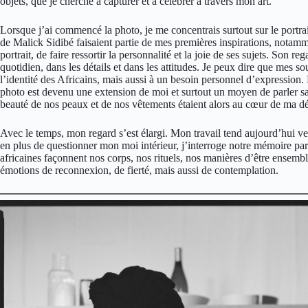
objets, que je cherche à capturer et à célébrer à travers mon art.
Lorsque j’ai commencé la photo, je me concentrais surtout sur le portrai
de Malick Sidibé faisaient partie de mes premières inspirations, notam
portrait, de faire ressortir la personnalité et la joie de ses sujets. Son r
quotidien, dans les détails et dans les attitudes. Je peux dire que mes sou
l’identité des Africains, mais aussi à un besoin personnel d’expression.
photo est devenu une extension de moi et surtout un moyen de parler san
beauté de nos peaux et de nos vêtements étaient alors au cœur de ma 
Avec le temps, mon regard s’est élargi. Mon travail tend aujourd’hui ver
en plus de questionner mon moi intérieur, j’interroge notre mémoire par
africaines façonnent nos corps, nos rituels, nos manières d’être ensembl
émotions de reconnexion, de fierté, mais aussi de contemplation.