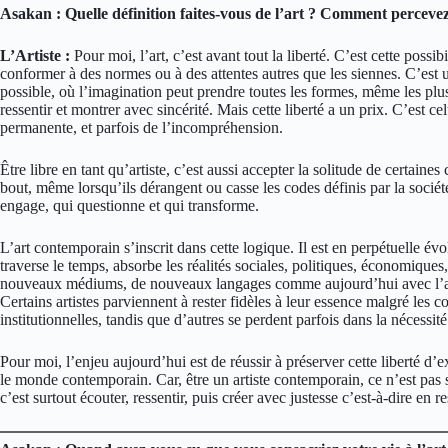
Asakan : Quelle définition faites-vous de l’art ? Comment perceve
L’Artiste :
Pour moi, l’art, c’est avant tout la liberté. C’est cette possibi
conformer à des normes ou à des attentes autres que les siennes. C’est 
possible, où l’imagination peut prendre toutes les formes, même les plus 
ressentir et montrer avec sincérité. Mais cette liberté a un prix. C’est c
permanente, et parfois de l’incompréhension.
Être libre en tant qu’artiste, c’est aussi accepter la solitude de certain
bout, même lorsqu’ils dérangent ou casse les codes définis par la société
engage, qui questionne et qui transforme.
L’art contemporain s’inscrit dans cette logique. Il est en perpétuelle év
traverse le temps, absorbe les réalités sociales, politiques, économiques
nouveaux médiums, de nouveaux langages comme aujourd’hui avec l’avèn
Certains artistes parviennent à rester fidèles à leur essence malgré les 
institutionnelles, tandis que d’autres se perdent parfois dans la nécessi
Pour moi, l’enjeu aujourd’hui est de réussir à préserver cette liberté d’
le monde contemporain. Car, être un artiste contemporain, ce n’est pas 
c’est surtout écouter, ressentir, puis créer avec justesse c’est-à-dire en 