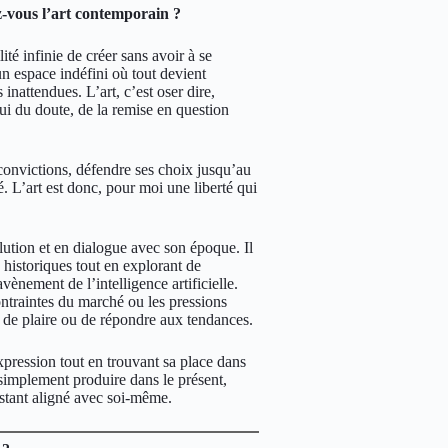
z-vous l’art contemporain ?
lité infinie de créer sans avoir à se
un espace indéfini où tout devient
inattendues. L’art, c’est oser dire,
elui du doute, de la remise en question
es convictions, défendre ses choix jusqu’au
. L’art est donc, pour moi une liberté qui
olution et en dialogue avec son époque. Il
, historiques tout en explorant de
ement de l’intelligence artificielle.
contraintes du marché ou les pressions
té de plaire ou de répondre aux tendances.
expression tout en trouvant sa place dans
simplement produire dans le présent,
restant aligné avec soi-même.