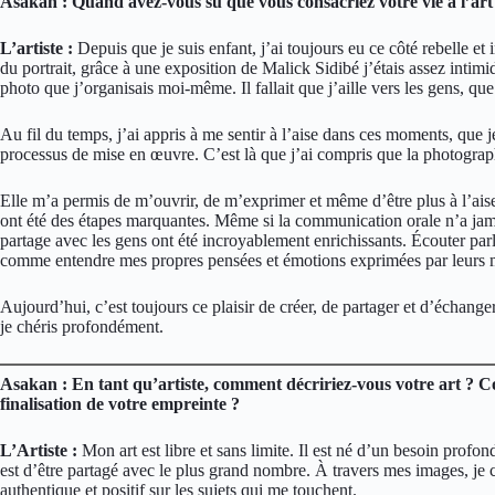
Asakan : Quand avez-vous su que vous consacriez votre vie à l’art
L’artiste :
Depuis que je suis enfant, j’ai toujours eu ce côté rebelle et
du portrait, grâce à une exposition de Malick Sidibé j’étais assez intim
photo que j’organisais moi-même. Il fallait que j’aille vers les gens, que
Au fil du temps, j’ai appris à me sentir à l’aise dans ces moments, que j
processus de mise en œuvre. C’est là que j’ai compris que la photograph
Elle m’a permis de m’ouvrir, de m’exprimer et même d’être plus à l’ais
ont été des étapes marquantes. Même si la communication orale n’a jam
partage avec les gens ont été incroyablement enrichissants. Écouter parle
comme entendre mes propres pensées et émotions exprimées par leurs 
Aujourd’hui, c’est toujours ce plaisir de créer, de partager et d’échang
je chéris profondément.
Asakan : En tant qu’artiste, comment décririez-vous votre art ? 
finalisation de votre empreinte ?
L’Artiste :
Mon art est libre et sans limite. Il est né d’un besoin profon
est d’être partagé avec le plus grand nombre. À travers mes images, je
authentique et positif sur les sujets qui me touchent.