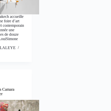
akech accueille
ne foire d’art
art contemporain
 année une
ues de douze
 LouiSimone
is LALEYE
a Camara
er