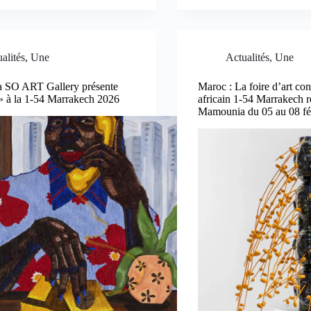
alités
,
Une
Actualités
,
Une
a SO ART Gallery présente
Maroc : La foire d’art co
» à la 1-54 Marrakech 2026
africain 1-54 Marrakech re
Mamounia du 05 au 08 fé