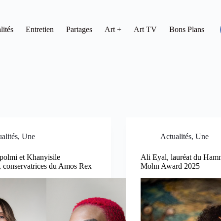
lités
Entretien
Partages
Art +
Art TV
Bons Plans
alités
,
Une
Actualités
,
Une
polmi et Khanyisile
Ali Eyal, lauréat du H
conservatrices du Amos Rex
Mohn Award 2025