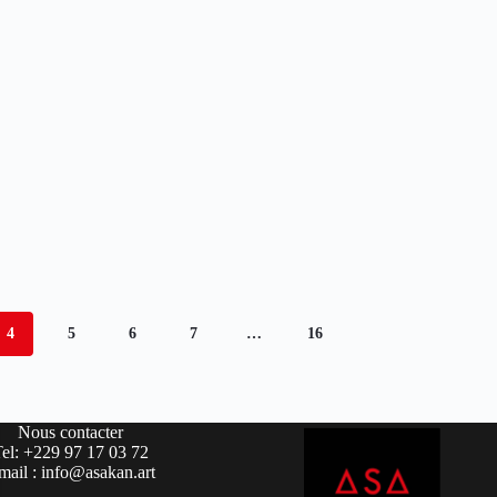
4
5
6
7
…
16
Nous contacter
Tel: +229 97 17 03 72
mail : info@asakan.art