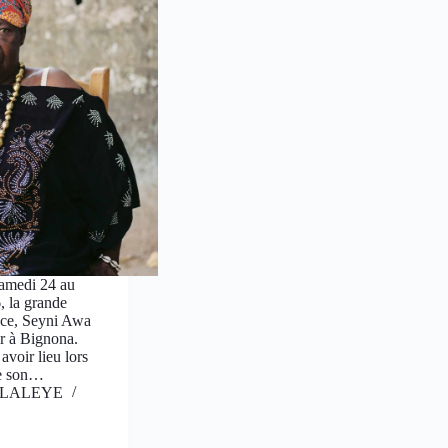
samedi 24 au
, la grande
nce, Seyni Awa
er à Bignona.
avoir lieu lors
de son…
is LALEYE