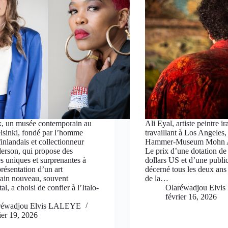
 un musée contemporain au
Ali Eyal, artiste peintre ir
lsinki, fondé par l’homme
travaillant à Los Angeles, 
finlandais et collectionneur
Hammer-Museum Mohn A
rson, qui propose des
Le prix d’une dotation d
s uniques et surprenantes à
dollars US et d’une public
présentation d’un art
décerné tous les deux ans
ain nouveau, souvent
de la…
l, a choisi de confier à l’Italo-
Olaréwadjou Elv
…
février 16, 2026
réwadjou Elvis LALEYE
ier 19, 2026