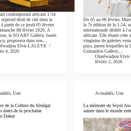
’art contemporain africain 1-54
reprend droit de cité dans la
Du 05 au 08 février, Marr
 à partir de ce jeudi 05 février
la 7e édition de la 1-54, u
imanche 08 février 2026. A
internationale dédiée à l’
sion, la SO ART Gallery, basée
africain. Elle réunit cette
nca, proposera dans son…
vingtaine de galeries ven
réwadjou Elvis LALEYE
pays, parmi lesquelles la
ier 4, 2026
Guirandou Gallery,…
Olaréwadjou Elv
février 2, 2026
alités
,
Une
Actualités
,
Une
re de la Culture du Sénégal
La mémoire de Seyni Aw
s dates de la prochaine
saluée dans le monde enti
de Dakar