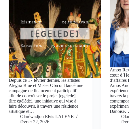
Amox Rex,
cœur d’He
Depuis ce 17 février dernier, les artistes
d’affaires 
Alegria Blue et Mister Oba ont lancé une
Amos Ande
campagne de financement participatif
expérience
afin de concrétiser le projet [ẹgẹlẹdẹ]
travers la 
(lire ègèlèdè), une initiative qui vise à
contempor
faire découvrir, à travers une résidence
expérimenta
artistique et…
Danoise
Olaréwadjou Elvis LALEYE
Ola
février 22, 2026
févr